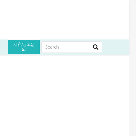
제휴/광고문
의
는 방법
원 승인 후기
5만원 받으세요
곳 조건 비교 정리
어드벤스대부 자동차담보대출 방법│당일 5천만원 받은 승인 후기
무설정아파트론 후기, 담보 설정 없이 6,500만원 받았습니다
급전 필요할때 즉시 쓸 수 있는 대출 7가지│조건·금리 비교
여름휴가 대출 비교│당장 급전으로 쓸 수 있는 상품 7가지
엄마 운동 지원금 신청│걷기만 해도 월 10만원 받는 방법
케이뱅크 사장님 보증서대출 보증료 및 승인 기간│최대 3억 신청방법