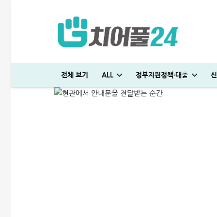
연체 자택방문 시간│추심 
전체 보기
ALL
정부지원정책·대출
신
ALL
비상금대출·금융정보
정부지원정책·대출
2025-12-16
국민은행 비상금대출 방법│연장·해지 및 한도 늘리기 완벽정리
다자녀 통행료 할인 등록방법│2자녀·3자녀 고속도로 할인혜택 정리
하나은행 새희망홀씨2 신청방법│은행원이 추천하는 진짜 이유
대출나라 월변 안전하게 받는 방법│당일 500만원 승인 후기
SC제일은행 T보금자리론 한도 및 승인기간·DSR 완벽정리
국민은행 비상금대출 방법│연장·해지 및 한도 늘리기 완벽정리
해피포인트 적립 최대로 많이 받는 방법│5% 유지하는 
미소금융 청년대출 서류 및 신청방법│무직자 50
현역군인 햇살론 신청, 군 복무 중 2천만원 
빌리다대부중개 후기│당일 무직자 500만
청년 주거급여 신청 후기│분리지급 월세 지원
해피포인트 적립 최대로 많이 받는 방