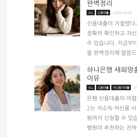
완벽정리
ALL
신용대출
2026-08-05
신용대출이 거절됐다고
정확히 확인하고 자신
수 있습니다. 지금부터
을 완벽정리해 말씀드
하나은행 새희망
이유
ALL
신용대출
저신용자대출
2
은행 신용대출이 어렵
2는 저소득·저신용 서
원까지 신청할 수 있
행원이 추천하는 진짜