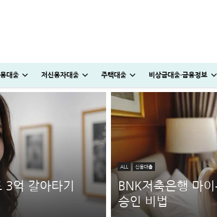
용대출
저신용자대출
주택대출
비상금대출·금융정보
추천 5가지
0만원 승인 후기
안 완벽정리
원 승인 후기
받는 방법
 파격적인 방법
저스트론 대부 심사 및 신청방법│3천만원 승인 후기
청년도약장려금 신청│1,440만원 받는 조건 및 실제 후기
하나은행 새희망홀씨2 신청방법│은행원이 추천하는 진짜 이유
머니톡대부 괜찮을까? 대출 부결없이 500만원 승인 받은 후기
부산 머물자리론 후기│연 1% 전세대출 받는 방법
전세 재계약 복비 누가 얼마나 부담해야 할까? 금액·요율 완벽정리
대출나라 월변 안전하게 받는 방법│당일 500만원 
보금자리론 소득 기준, 초과시 이렇게 하면 됩니다
국민은행 비상금대출 방법│연장·해지 및 한
신용대출 막혔을때 해결방법 7가지│거절 없는 
튼튼머니 사용처 및 적립방법│30분 운동하고 
현역군인 햇살론 신청, 군 복무 중 2천만원
ALL
신용대출
 3억 갈아타기
BNK저축은행 마이론
승인 비법