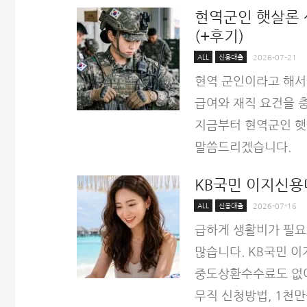
현역군인 햇살론 
(+후기)
ALL
신용대출
2026-07-21
현역 군인이라고 해서
급여와 재직 요건을 
지금부터 현역군인 햇살
말씀드리겠습니다.
KB국민 이지신용
ALL
신용대출
2026-07-16
급하게 생활비가 필요
많습니다. KB국민 
중도상환수수료도 없어
무직 신청방법, 1천