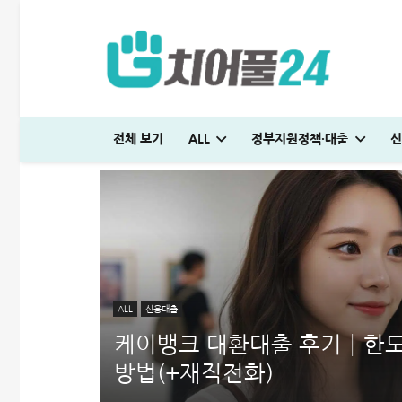
전체 보기
ALL
정부지원정책·대출
신
우리은행 신용대출 조건 및 금리│한도 3억 받는 방법(+연장)
다자녀 통행료 할인 등록방법│2자녀·3자녀 고속도로 할인혜택 정리
우리은행 신용대출 조건 및 금리│한도 3억 받는 방법(+연장)
대부대출 신용등급 몇 점까지 가능할까? 승인 쉬운 곳 추천 5가지
SC제일은행 T보금자리론 한도 및 승인기간·DSR 완벽정리
일용직 대출 잘나오는 곳 BEST 7│대출 조건·방법 완벽정리
대부대출 신용등급 몇 점까지 가능할까? 승인 쉬운 곳 
미소금융 청년대출 서류 및 신청방법│무직자 50
신용대출 막혔을때 해결방법 7가지│거절 없는 대
저스트론 대부 심사 및 신청방법│3천만
청년 주거급여 신청 후기│분리지급 월세 지원
생활비 절약 꿀팁│지금보다 50% 아끼는
ALL
신용대출
케이뱅크 대환대출 후기│한도
방법(+재직전화)