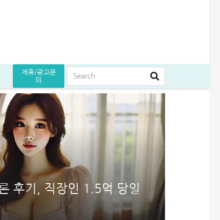
제휴/광고문
의
승인 후기
도 늘리기 완벽정리
대안 완벽정리
5만원 받으세요
 승인 노하우(+후기)
빌리다대부중개 후기│당일 무직자 500만원 승인 경험담
무설정아파트론 후기, 담보 설정 없이 6,500만원 받았습니다
해피포인트 적립 최대로 많이 받는 방법│5% 유지하는 꿀팁
일용직 대출 잘나오는 곳 BEST 7│대출 조건·방법 완벽정리
엄마 운동 지원금 신청│걷기만 해도 월 10만원 받는 방법
KB국민 이지신용대출 무직 신청방법│1천만원 승인 후기
 후기, 직장인 1.5억 당일