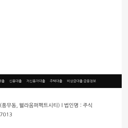
대출
신용대출
저신용자대출
주택대출
비상금대출·금융정보
43호(풍무동, 웰라움퍼펙트시티) l 법인명 : 주식
7013