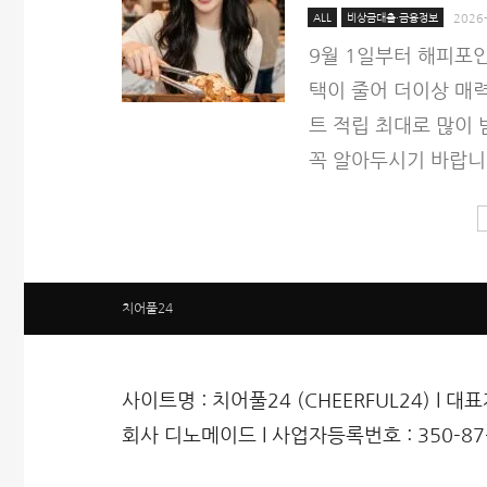
ALL
비상금대출·금융정보
2026
9월 1일부터 해피포
택이 줄어 더이상 매
트 적립 최대로 많이 
꼭 알아두시기 바랍니
치어풀24
사이트명 : 치어풀24 (CHEERFUL24) l 대
회사 디노메이드 l 사업자등록번호 : 350-87-0