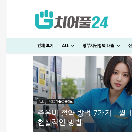
전체 보기
ALL
정부지원정책·대출
신
일용직 대출 잘나오는 곳 BEST 7│대출 조건·방법 완벽정리
다자녀 통행료 할인 등록방법│2자녀·3자녀 고속도로 할인혜택 정리
하나은행 새희망홀씨2 신청방법│은행원이 추천하는 진짜 이유
머니톡대부 괜찮을까? 대출 부결없이 500만원 승인 받은 후기
SC제일은행 T보금자리론 한도 및 승인기간·DSR 완벽정리
일용직 대출 잘나오는 곳 BEST 7│대출 조건·방법 완벽정리
ALL
비상금대출·금융정보
주유비 절약 방법 7가지│월 
현실적인 방법