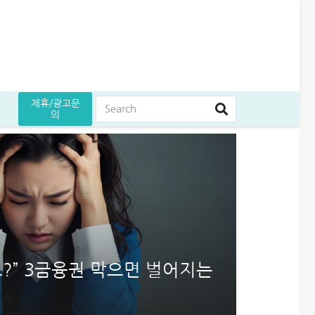
제휴/광고문
의
?” 3금융권 막으면 벌어지는