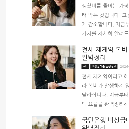
생활비를 줄이는 가장
터 막는 것입니다. 
게 감소합니다. 지금부
가지를 자세히 알려드
전세 재계약 복비
완벽정리
ALL
비상금대출·금융정보
2026
전세 재계약이라고 해
라 복비가 발생하지 
달라집니다. 지금부터
액·요율을 완벽정리해
국민은행 비상금대
완벽정리