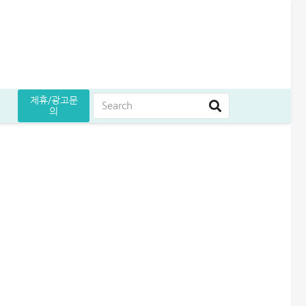
제휴/광고문
의
는 방법
원 승인 후기
5만원 받으세요
곳 조건 비교 정리
어드벤스대부 자동차담보대출 방법│당일 5천만원 받은 승인 후기
무설정아파트론 후기, 담보 설정 없이 6,500만원 받았습니다
급전 필요할때 즉시 쓸 수 있는 대출 7가지│조건·금리 비교
여름휴가 대출 비교│당장 급전으로 쓸 수 있는 상품 7가지
엄마 운동 지원금 신청│걷기만 해도 월 10만원 받는 방법
케이뱅크 사장님 보증서대출 보증료 및 승인 기간│최대 3억 신청방법