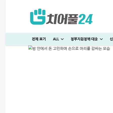
무직자 개인돈대출 후기, 
전체 보기
ALL
정부지원정책·대출
신
ALL
비상금대출·금융정보
2025-12-09
국민은행 비상금대출 방법│연장·해지 및 한도 늘리기 완벽정리
다자녀 통행료 할인 등록방법│2자녀·3자녀 고속도로 할인혜택 정리
하나은행 새희망홀씨2 신청방법│은행원이 추천하는 진짜 이유
대출나라 월변 안전하게 받는 방법│당일 500만원 승인 후기
SC제일은행 T보금자리론 한도 및 승인기간·DSR 완벽정리
국민은행 비상금대출 방법│연장·해지 및 한도 늘리기 완벽정리
해피포인트 적립 최대로 많이 받는 방법│5% 유지하는 
미소금융 청년대출 서류 및 신청방법│무직자 50
현역군인 햇살론 신청, 군 복무 중 2천만원 
빌리다대부중개 후기│당일 무직자 500만
청년 주거급여 신청 후기│분리지급 월세 지원
해피포인트 적립 최대로 많이 받는 방