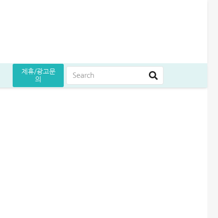
제휴/광고문
의
는 방법
원 승인 후기
5만원 받으세요
곳 조건 비교 정리
어드벤스대부 자동차담보대출 방법│당일 5천만원 받은 승인 후기
무설정아파트론 후기, 담보 설정 없이 6,500만원 받았습니다
급전 필요할때 즉시 쓸 수 있는 대출 7가지│조건·금리 비교
여름휴가 대출 비교│당장 급전으로 쓸 수 있는 상품 7가지
엄마 운동 지원금 신청│걷기만 해도 월 10만원 받는 방법
케이뱅크 사장님 보증서대출 보증료 및 승인 기간│최대 3억 신청방법