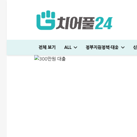
300만원 대출 가능한 곳 
전체 보기
ALL
정부지원정책·대출
신
ALL
비상금대출·금융정보
2025-04-03
국민은행 비상금대출 방법│연장·해지 및 한도 늘리기 완벽정리
다자녀 통행료 할인 등록방법│2자녀·3자녀 고속도로 할인혜택 정리
하나은행 새희망홀씨2 신청방법│은행원이 추천하는 진짜 이유
대출나라 월변 안전하게 받는 방법│당일 500만원 승인 후기
SC제일은행 T보금자리론 한도 및 승인기간·DSR 완벽정리
국민은행 비상금대출 방법│연장·해지 및 한도 늘리기 완벽정리
해피포인트 적립 최대로 많이 받는 방법│5% 유지하는 
미소금융 청년대출 서류 및 신청방법│무직자 50
현역군인 햇살론 신청, 군 복무 중 2천만원 
빌리다대부중개 후기│당일 무직자 500만
청년 주거급여 신청 후기│분리지급 월세 지원
해피포인트 적립 최대로 많이 받는 방