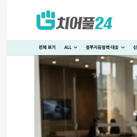
전체 보기
ALL
정부지원정책·대출
신
일용직 대출 잘나오는 곳 BEST 7│대출 조건·방법 완벽정리
다자녀 통행료 할인 등록방법│2자녀·3자녀 고속도로 할인혜택 정리
하나은행 새희망홀씨2 신청방법│은행원이 추천하는 진짜 이유
머니톡대부 괜찮을까? 대출 부결없이 500만원 승인 받은 후기
SC제일은행 T보금자리론 한도 및 승인기간·DSR 완벽정리
일용직 대출 잘나오는 곳 BEST 7│대출 조건·방법 완벽정리