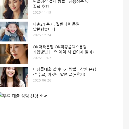
연말정산 절세 방법│금융상품 및
꿀팁 추천
2025-11-19
대출24 후기, 월변대출 큰일
날뻔했습니다
2025-12-24
OK저축은행 OK파킹플렉스통장
가입방법│1억 예치 시 월이자 얼마?
2025-11-07
디딤돌대출 갈아타기 방법│상환·은행
·수수료, 이것만 알면 끝(+후기)
2025-06-26