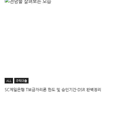
ALL
주택대출
SC제일은행 T보금자리론 한도 및 승인기간·DSR 완벽정리