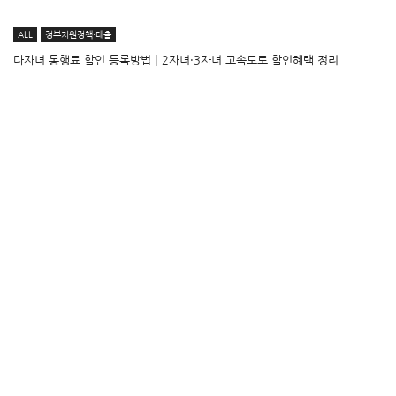
ALL
정부지원정책·대출
다자녀 통행료 할인 등록방법│2자녀·3자녀 고속도로 할인혜택 정리