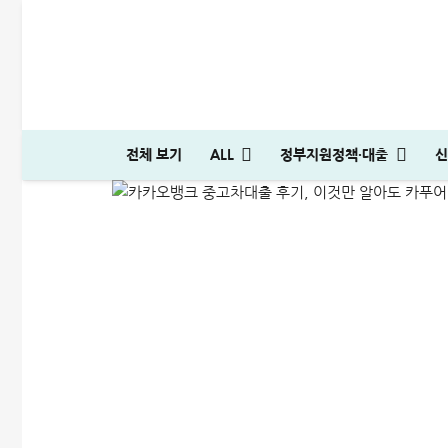
카카오뱅크 중고차대출 후기
전체 보기
ALL
정부지원정책·대출
신
ALL
신용대출
2024-09-22
저스트론 대부 심사 및 신청방법│3천만원 승인 후기
다자녀 통행료 할인 등록방법│2자녀·3자녀 고속도로 할인혜택 정리
신용대출 막혔을때 해결방법 7가지│거절 없는 대안 완벽정리
저스트론 대부 심사 및 신청방법│3천만원 승인 후기
SC제일은행 T보금자리론 한도 및 승인기간·DSR 완벽정리
일용직 대출 잘나오는 곳 BEST 7│대출 조건·방법 완벽정리