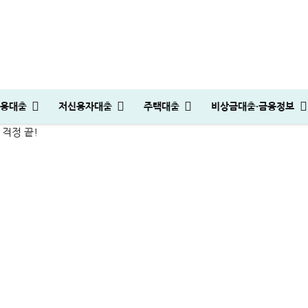
, 이것만 알아도 카푸어 걱정 끝!
용대출
저신용자대출
주택대출
비상금대출·금융정보