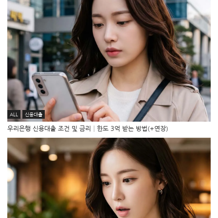
ALL
신용대출
우리은행 신용대출 조건 및 금리│한도 3억 받는 방법(+연장)