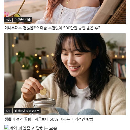
ALL
저신용자대출
머니톡대부 괜찮을까? 대출 부결없이 500만원 승인 받은 후기
ALL
비상금대출·금융정보
생활비 절약 꿀팁│지금보다 50% 아끼는 파격적인 방법