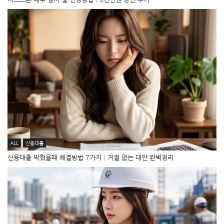
ALL
신용대출
신용대출 막혔을때 해결방법 7가지│거절 없는 대안 완벽정리