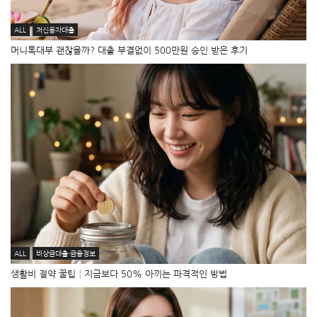
ALL
저신용자대출
머니톡대부 괜찮을까? 대출 부결없이 500만원 승인 받은 후기
ALL
비상금대출·금융정보
생활비 절약 꿀팁│지금보다 50% 아끼는 파격적인 방법