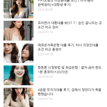
카카오뱅크 비상금대출 조건｜이자·금리
완벽정리(+대학생 후기)
2025-04-08
프리랜서 대환대출 BEST 7│승인 잘나오는 곳
조건 비교 정리
2026-07-16
애큐온저축은행 대출 후기, 타사 직장인대출
조건 비교 총정리
2024-08-26
튼튼론 신청방법 및 취급은행│절차·금리·한도
1분 총정리(+2025년)
2025-08-04
4금융 무직자대출 후기, 급해서 찾았다가 죽을
뻔했습니다
2026-07-04