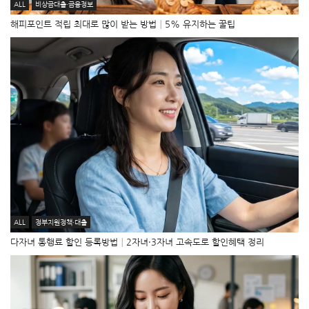
ALL
비상금대출·금융정보
해피포인트 적립 최대로 많이 받는 방법│5% 유지하는 꿀팁
ALL
정부지원정책·대출
다자녀 통행료 할인 등록방법│2자녀·3자녀 고속도로 할인혜택 정리