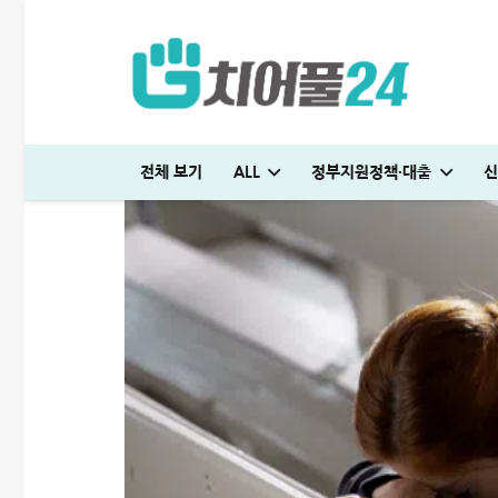
전체 보기
ALL
정부지원정책·대출
신
국민은행 비상금대출 방법│연장·해지 및 한도 늘리기 완벽정리
다자녀 통행료 할인 등록방법│2자녀·3자녀 고속도로 할인혜택 정리
하나은행 새희망홀씨2 신청방법│은행원이 추천하는 진짜 이유
대출나라 월변 안전하게 받는 방법│당일 500만원 승인 후기
SC제일은행 T보금자리론 한도 및 승인기간·DSR 완벽정리
국민은행 비상금대출 방법│연장·해지 및 한도 늘리기 완벽정리
해피포인트 적립 최대로 많이 받는 방법│5% 유지하는 
미소금융 청년대출 서류 및 신청방법│무직자 50
현역군인 햇살론 신청, 군 복무 중 2천만원 
빌리다대부중개 후기│당일 무직자 500만
청년 주거급여 신청 후기│분리지급 월세 지원
해피포인트 적립 최대로 많이 받는 방