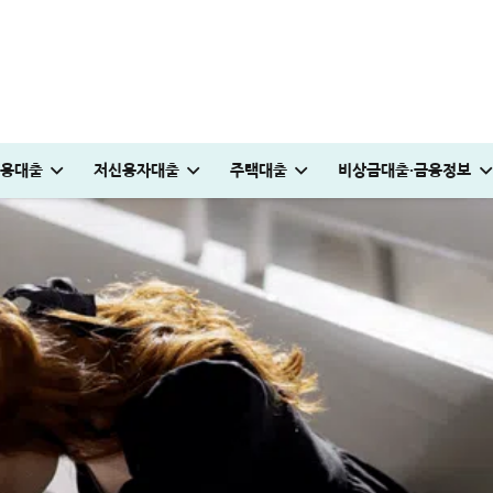
용대출
저신용자대출
주택대출
비상금대출·금융정보
꿀팁
0만원 승인 후기
승인 노하우(+후기)
원 승인 경험담
받는 방법
법│5% 유지하는 꿀팁
다자녀 통행료 할인 등록방법│2자녀·3자녀 고속도로 할인혜택 정리
청년도약장려금 신청│1,440만원 받는 조건 및 실제 후기
KB국민 이지신용대출 무직 신청방법│1천만원 승인 후기
대부대출 통합 방법, 이것만 알면 월 이자 50% 줄어듭니다
부산 머물자리론 후기│연 1% 전세대출 받는 방법
여름휴가 대출 비교│당장 급전으로 쓸 수 있는 상품 7가지
누구나머니 대출 후기│당일 5분만에 1천만원 승인 받
보금자리론 소득 기준, 초과시 이렇게 하면 됩니다
뱅크샐러드 대출이자지원 신청│최대 556만원 절약 방법
대출나라 월변 안전하게 받는 방법│당일 500만
튼튼머니 사용처 및 적립방법│30분 운동하고 
프리랜서 대환대출 BEST 7│승인 잘나오는 