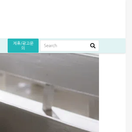
제휴/광고문
의
는 방법
원 승인 후기
5만원 받으세요
곳 조건 비교 정리
어드벤스대부 자동차담보대출 방법│당일 5천만원 받은 승인 후기
무설정아파트론 후기, 담보 설정 없이 6,500만원 받았습니다
급전 필요할때 즉시 쓸 수 있는 대출 7가지│조건·금리 비교
여름휴가 대출 비교│당장 급전으로 쓸 수 있는 상품 7가지
엄마 운동 지원금 신청│걷기만 해도 월 10만원 받는 방법
케이뱅크 사장님 보증서대출 보증료 및 승인 기간│최대 3억 신청방법