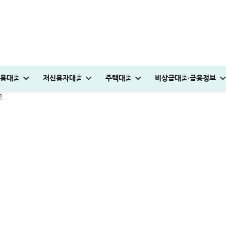
000%…이렇게 잔인하다고?
용대출
저신용자대출
주택대출
비상금대출·금융정보