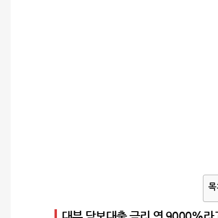
목
대부 담보대출 금리 연 9000%라