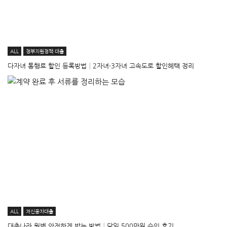
ALL
정부지원정책·대출
다자녀 통행료 할인 등록방법│2자녀·3자녀 고속도로 할인혜택 정리
ALL
저신용자대출
대출나라 월변 안전하게 받는 방법│당일 500만원 승인 후기