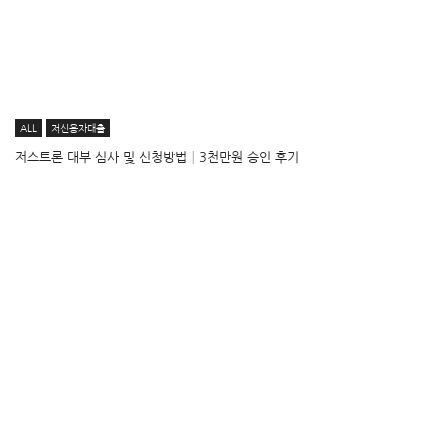
ALL
저신용자대출
저스트론 대부 심사 및 신청방법│3천만원 승인 후기