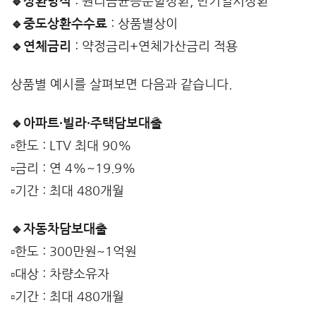
🔹상환방식
: 원리금균등분할상환, 만기일시상환
🔹중도상환수수료
: 상품별상이
🔹연체금리
: 약정금리+연체가산금리 적용
상품별 예시를 살펴보면 다음과 같습니다.
🔹아파트·빌라·주택담보대출
▫️한도 : LTV 최대 90%
▫️금리 : 연 4%~19.9%
▫️기간 : 최대 480개월
🔹자동차담보대출
▫️한도 : 300만원~1억원
▫️대상 : 차량소유자
▫️기간 : 최대 480개월