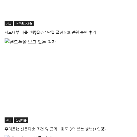
ALL
저신용자대출
시드대부 대출 괜찮을까? 당일 급전 500만원 승인 후기
ALL
신용대출
우리은행 신용대출 조건 및 금리│한도 3억 받는 방법(+연장)