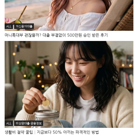
ALL
저신용자대출
머니톡대부 괜찮을까? 대출 부결없이 500만원 승인 받은 후기
ALL
비상금대출·금융정보
생활비 절약 꿀팁│지금보다 50% 아끼는 파격적인 방법