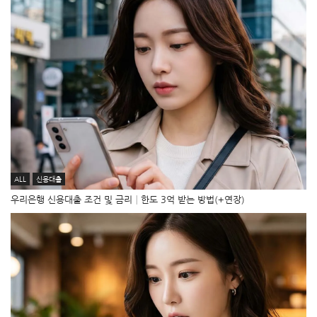
ALL
신용대출
우리은행 신용대출 조건 및 금리│한도 3억 받는 방법(+연장)