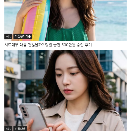
ALL
저신용자대출
시드대부 대출 괜찮을까? 당일 급전 500만원 승인 후기
ALL
신용대출