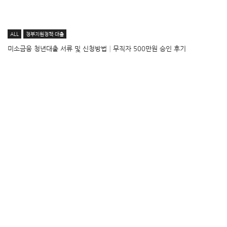
ALL
정부지원정책·대출
미소금융 청년대출 서류 및 신청방법│무직자 500만원 승인 후기