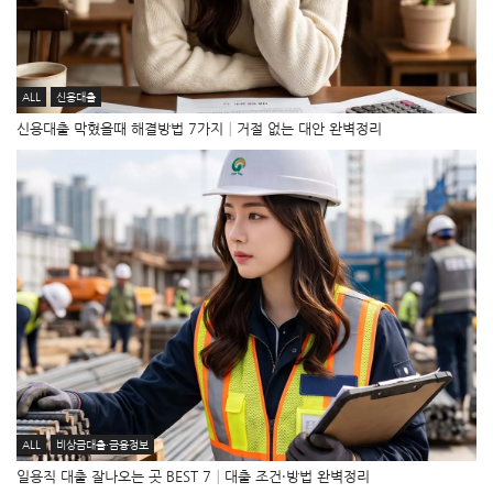
ALL
신용대출
신용대출 막혔을때 해결방법 7가지│거절 없는 대안 완벽정리
ALL
비상금대출·금융정보
일용직 대출 잘나오는 곳 BEST 7│대출 조건·방법 완벽정리