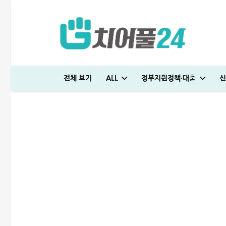
건강검진 실비보험 청구 할
2021-12-12
주택대출
전체 보기
ALL
정부지원정책·대출
신
빌리다대부중개 후기│당일 무직자 500만원 승인 경험담
청년도약장려금 신청│1,440만원 받는 조건 및 실제 후기
하나은행 새희망홀씨2 신청방법│은행원이 추천하는 진짜 이유
빌리다대부중개 후기│당일 무직자 500만원 승인 경험담
SC제일은행 T보금자리론 한도 및 승인기간·DSR 완벽정리
급전 필요할때 즉시 쓸 수 있는 대출 7가지│조건·금리 비교
급전 필요할때 즉시 쓸 수 있는 대출 7가지│조건·금
튼튼머니 사용처 및 적립방법│30분 운동하고 5
현역군인 햇살론 신청, 군 복무 중 2천만원 
대부대출 통합 방법, 이것만 알면 월 이자
청년 주거급여 신청 후기│분리지급 월세 지원
집주인대출 매매 방법│서민도 현실