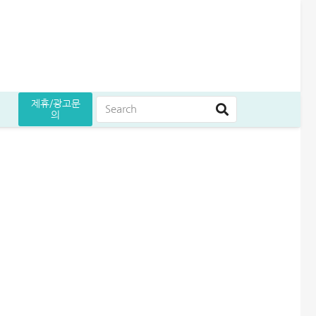
제휴/광고문
의
원 받은 승인 후기
줄어듭니다
곳 조건 비교 정리
하나은행 새희망홀씨2 신청방법│은행원이 추천하는 진짜 이유
무설정아파트론 후기, 담보 설정 없이 6,500만원 받았습니다
대한항공 마일리지 가치, 비즈니스석 업그레이드 하려면?
누구나머니 대출 후기│당일 5분만에 1천만원 승인 받는 방법
근로복지공단 의료비대출 후기, 연 1.5% 1천만원 받은 방법
케이뱅크 사장님 보증서대출 보증료 및 승인 기간│최대 3억 신청방법