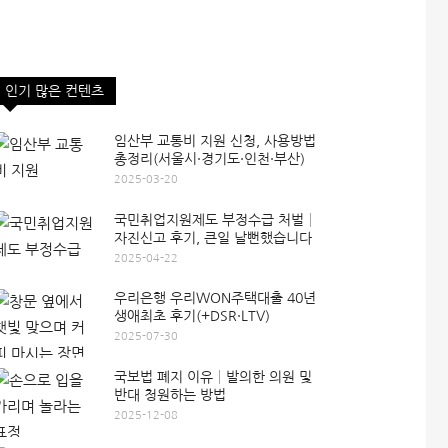
인기 많은 컨텐츠
임산부 교통비 지원 신청, 사용방법
총정리(서울시·경기도·인천·부산)
2025-03-20
국민취업지원제도 부정수급 처벌│
자진신고 후기, 큰일 날뻔했습니다
2025-04-22
우리은행 우리WON주택대출 40년
생애최초 후기(+DSR·LTV)
2025-07-30
국보법 폐지 이유│발의한 의원 및
반대 청원하는 방법
2025-12-08