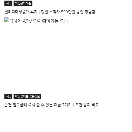
ALL
저신용자대출
빌리다대부중개 후기│당일 무직자 500만원 승인 경험담
ALL
비상금대출·금융정보
급전 필요할때 즉시 쓸 수 있는 대출 7가지│조건·금리 비교