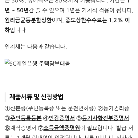
은 50%, 생애최초는 80%까지 가능합니다. 기간은
1
년 ~ 50년
간 쓸 수 있으며 1년은 거치식 적용이 됩니다.
원리금균등분할상환
이며,
중도상환수수료는 1.2% 이
하
입니다.
인지세는 다음과 같습니다.
제출서류 및 신청방법
①신분증(주민등록증 또는 운전면허증) ②등기권리증
③
주민등록등본
④
인감증명서
⑤
등기사항전부증명서
⑥재직증명서 ⑦
소득금액증명원
이 필요합니다. 발급 서
류는 1개월 이내여야 인정됩니다. 서류 미비 시, 심사가