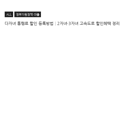
ALL
정부지원정책·대출
다자녀 통행료 할인 등록방법│2자녀·3자녀 고속도로 할인혜택 정리