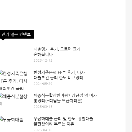
인기 많은 컨텐츠
대출명가 후기, 모르면 크게
손해봅니다
2023-12-12
한성저축은행 EF론 후기, 타사
대출조건 금리 한도 비교정리
2024-05-29
체증식분할상환이란? 장단점 및 이자
총정리(+디딤돌 보금자리론)
2025-03-15
무궁화대출 금리 및 한도, 경찰대출
끝판왕이라 부르는 이유
2025-04-16