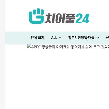
APEC 정상회의 일정│참
전체 보기
ALL
정부지원정책·대출
신
ALL
비상금대출·금융정보
2025-10-13
시드대부 대출 괜찮을까? 당일 급전 500만원 승인 후기
다자녀 통행료 할인 등록방법│2자녀·3자녀 고속도로 할인혜택 정리
우리은행 신용대출 조건 및 금리│한도 3억 받는 방법(+연장)
시드대부 대출 괜찮을까? 당일 급전 500만원 승인 후기
SC제일은행 T보금자리론 한도 및 승인기간·DSR 완벽정리
일용직 대출 잘나오는 곳 BEST 7│대출 조건·방법 완벽정리
우리은행 신용대출 조건 및 금리│한도 3억 받는 방법(+
미소금융 청년대출 서류 및 신청방법│무직자 50
신용대출 막혔을때 해결방법 7가지│거절 없는 대
대부대출 신용등급 몇 점까지 
청년 주거급여 신청 후기│분리지급 월세 지원
생활비 절약 꿀팁│지금보다 50% 아끼는