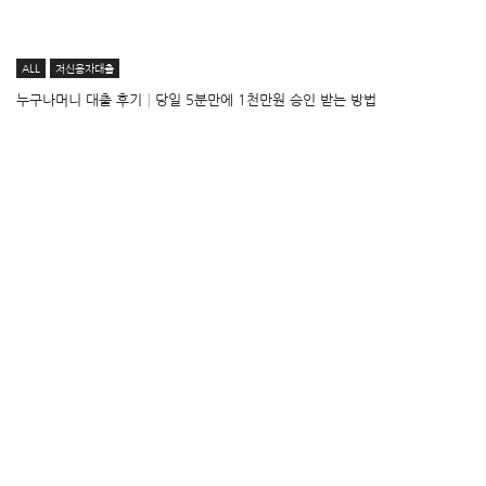
ALL
저신용자대출
누구나머니 대출 후기│당일 5분만에 1천만원 승인 받는 방법