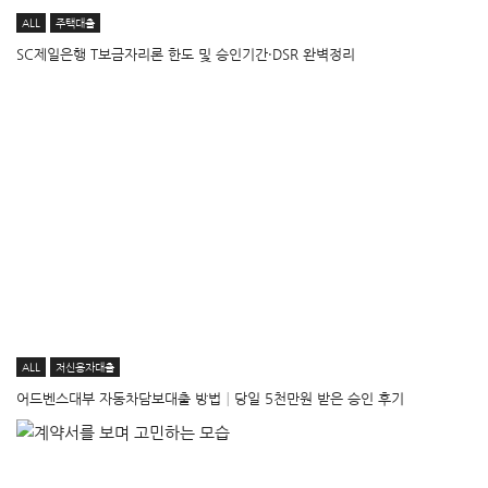
ALL
주택대출
SC제일은행 T보금자리론 한도 및 승인기간·DSR 완벽정리
ALL
저신용자대출
어드벤스대부 자동차담보대출 방법│당일 5천만원 받은 승인 후기