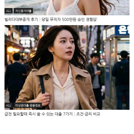
ALL
저신용자대출
빌리다대부중개 후기│당일 무직자 500만원 승인 경험담
ALL
비상금대출·금융정보
급전 필요할때 즉시 쓸 수 있는 대출 7가지│조건·금리 비교