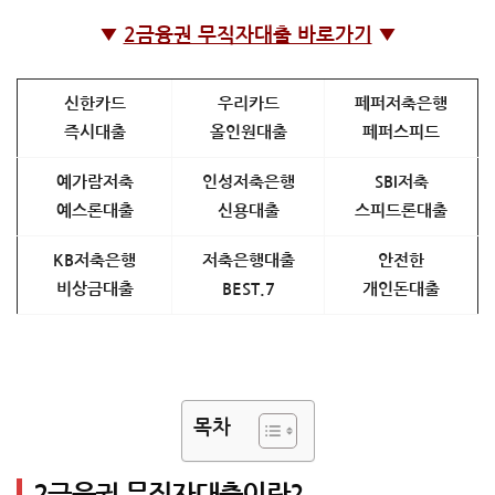
▼
2금융권 무직자대출 바로가기
▼
신한카드
우리카드
페퍼저축은행
즉시대출
올인원대출
페퍼스피드
예가람저축
인성저축은행
SBI저축
예스론대출
신용대출
스피드론대출
KB저축은행
저축은행대출
안전한
비상금대출
BEST.7
개인돈대출
목차
2금융권 무직자대출이란?