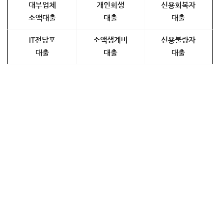
대부업체
개인회생
신용회복자
소액대출
대출
대출
IT전당포
소액생계비
신용불량자
대출
대출
대출