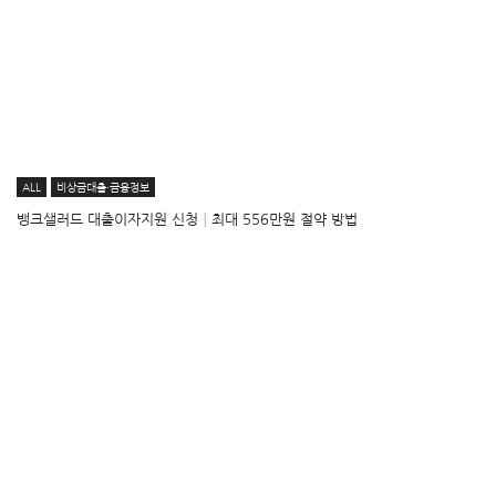
ALL
비상금대출·금융정보
뱅크샐러드 대출이자지원 신청│최대 556만원 절약 방법