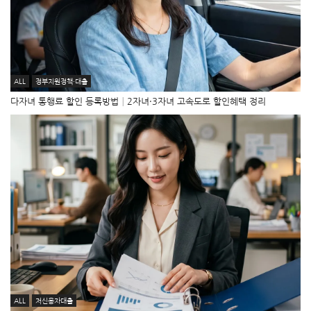
ALL
정부지원정책·대출
다자녀 통행료 할인 등록방법│2자녀·3자녀 고속도로 할인혜택 정리
ALL
저신용자대출