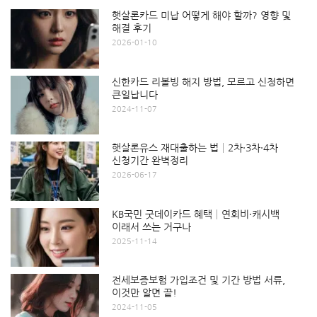
햇살론카드 미납 어떻게 해야 할까? 영향 및
해결 후기
2026-01-10
신한카드 리볼빙 해지 방법, 모르고 신청하면
큰일납니다
2024-11-07
햇살론유스 재대출하는 법│2차·3차·4차
신청기간 완벽정리
2026-06-17
KB국민 굿데이카드 혜택│연회비·캐시백
이래서 쓰는 거구나
2025-11-14
전세보증보험 가입조건 및 기간 방법 서류,
이것만 알면 끝!
2024-11-05