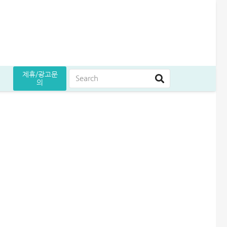
제휴/광고문
의
듭니다
지하는 꿀팁
리기 완벽정리
5만원 받으세요
곳 조건 비교 정리
누구나머니 대출 후기│당일 5분만에 1천만원 승인 받는 방법
무설정아파트론 후기, 담보 설정 없이 6,500만원 받았습니다
여름휴가 대출 비교│당장 급전으로 쓸 수 있는 상품 7가지
해피포인트 적립 최대로 많이 받는 방법│5% 유지하는 꿀팁
엄마 운동 지원금 신청│걷기만 해도 월 10만원 받는 방법
케이뱅크 사장님 보증서대출 보증료 및 승인 기간│최대 3억 신청방법