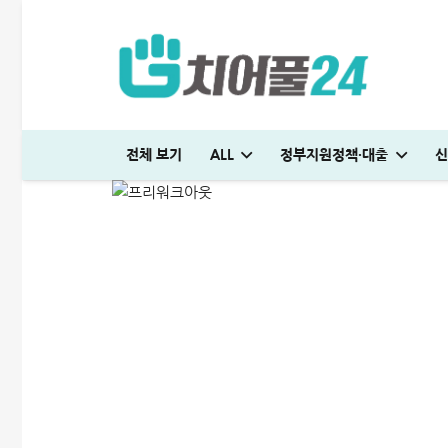
프리워크아웃 자격조건 및 
전체 보기
ALL
정부지원정책·대출
신
ALL
정부지원정책·대출
2025-05-06
머니톡대부 괜찮을까? 대출 부결없이 500만원 승인 받은 후기
다자녀 통행료 할인 등록방법│2자녀·3자녀 고속도로 할인혜택 정리
하나은행 새희망홀씨2 신청방법│은행원이 추천하는 진짜 이유
머니톡대부 괜찮을까? 대출 부결없이 500만원 승인 받은 후기
SC제일은행 T보금자리론 한도 및 승인기간·DSR 완벽정리
생활비 절약 꿀팁│지금보다 50% 아끼는 파격적인 방법
생활비 절약 꿀팁│지금보다 50% 아끼는 파격적인 
미소금융 청년대출 서류 및 신청방법│무직자 50
현역군인 햇살론 신청, 군 복무 중 2천만원 
대출나라 월변 안전하게 받는 방법│당일
청년 주거급여 신청 후기│분리지급 월세 지원
전세 재계약 복비 누가 얼마나