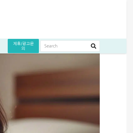
제휴/광고문
의