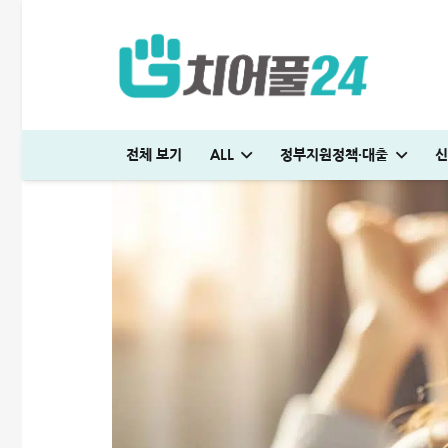
전체 보기
ALL
정부지원정책·대출
신
국민은행 비상금대출 방법│연장·해지 및 한도 늘리기 완벽정리
해피포인트 적립 최대로 많이 받는 방법│5% 유지하는 꿀팁
다자녀 통행료 할인 등록방법│2자녀·3자녀 고속도로 할인혜택 정리
대출나라 월변 안전하게 받는 방법│당일 500만원 승인 후기
여름휴가 대출 비교│당장 급전으로 쓸 수 있는 상품 7가지
다자녀 통행료 할인 등록방법│2자녀·3자녀 고속도로 할인혜택 정리
미소금융 청년대출 서류 및 신청방법│무직자 500만원 승인 후기
청년도약장려금 신청│1,440만원 받는 조건 및 실제 후기
튼튼머니 사용처 및 적립방법│30분 운동하고 5만원 받으세요
엄마 운동 지원금 신청│걷기만 해도 월 10만원 받는 방법
하나은행 새희망홀씨2 신청방법│은행원이 추천하는 진짜 이유
현역군인 햇살론 신청, 군 복무 중 2천만원 승인 노하우(+후기)
KB국민 이지신용대출 무직 신청방법│1천만원 승인 후기
프리랜서 대환대출 BEST 7│승인 잘나오는 곳 조건 비교 정리
케이뱅크 사장님 보증서대출 보증료 및 승인 기간│최대 3억 신청방법
대출나라 월변 안전하게 받는 방법│당일 500만원 승인 후기
빌리다대부중개 후기│당일 무직자 500만원 승인 경험담
대부대출 통합 방법, 이것만 알면 월 이자 50% 줄어듭니다
누구나머니 대출 후기│당일 5분만에 1천만원 승인 받는 방법
어드벤스대부 자동차담보대출 방법│당일 5천만원 받은 승인 후기
SC제일은행 T보금자리론 한도 및 승인기간·DSR 완벽정리
청년 주거급여 신청 후기│분리지급 월세 지원받는 방법
부산 머물자리론 후기│연 1% 전세대출 받는 방법
보금자리론 소득 기준, 초과시 이렇게 하면 됩니다
무설정아파트론 후기, 담보 설정 없이 6,500만원 받았습니다
국민은행 비상금대출 방법│연장·해지 및 한도 늘리기 완벽정리
해피포인트 적립 최대로 많이 받는 방법│5% 유지하는 꿀팁
여름휴가 대출 비교│당장 급전으로 쓸 수 있는 상품 7가지
뱅크샐러드 대출이자지원 신청│최대 556만원 절약 방법
급전 필요할때 즉시 쓸 수 있는 대출 7가지│조건·금리 비교