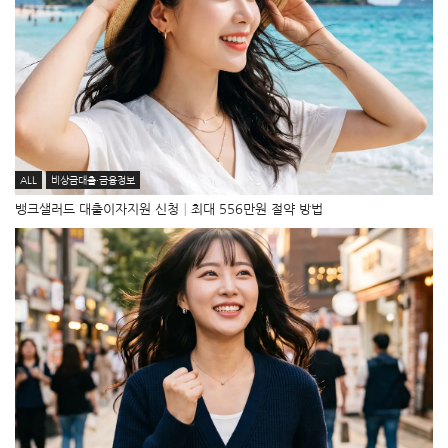
ALL
비상금대출·금융정보
뱅크샐러드 대출이자지원 신청│최대 556만원 절약 방법