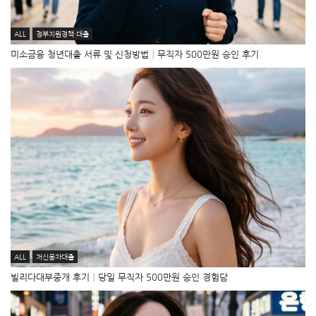
ALL
정부지원정책·대출
미소금융 청년대출 서류 및 신청방법│무직자 500만원 승인 후기
ALL
저신용자대출
빌리다대부중개 후기│당일 무직자 500만원 승인 경험담