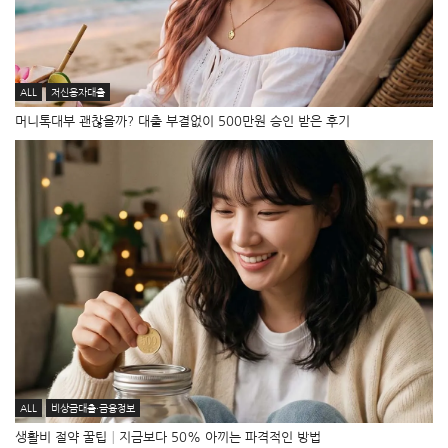
ALL
저신용자대출
머니톡대부 괜찮을까? 대출 부결없이 500만원 승인 받은 후기
ALL
비상금대출·금융정보
생활비 절약 꿀팁│지금보다 50% 아끼는 파격적인 방법