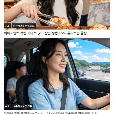
ALL
비상금대출·금융정보
해피포인트 적립 최대로 많이 받는 방법│5% 유지하는 꿀팁
ALL
정부지원정책·대출
다자녀 통행료 할인 등록방법│2자녀·3자녀 고속도로 할인혜택 정리