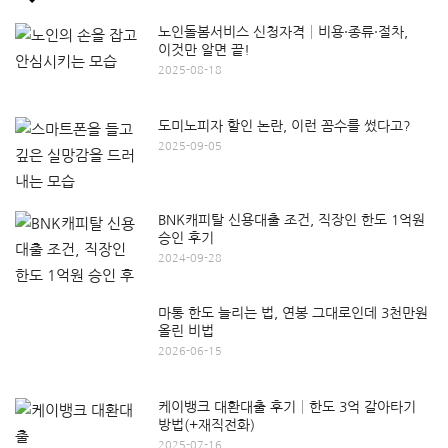
노인돌봄서비스 신청자격│비용·종류·절차,
이것만 알면 끝!
2025-08-18
도미노피자 할인 논란, 이런 꼼수를 썼다고?
2025-09-05
BNK캐피탈 신용대출 조건, 직장인 한도 1억원
승인 후기
2024-09-28
마통 한도 늘리는 법, 연봉 그대로인데 3천만원
올린 비법
2026-06-15
케이뱅크 대환대출 후기│한도 3억 갈아타기
방법(+재직전화)
2025-07-16