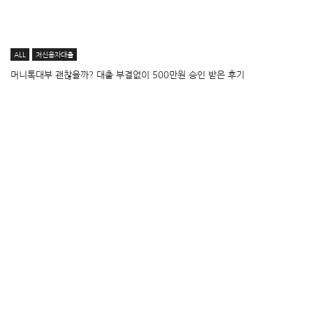
ALL
저신용자대출
머니톡대부 괜찮을까? 대출 부결없이 500만원 승인 받은 후기