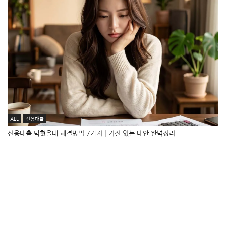
ALL
신용대출
신용대출 막혔을때 해결방법 7가지│거절 없는 대안 완벽정리