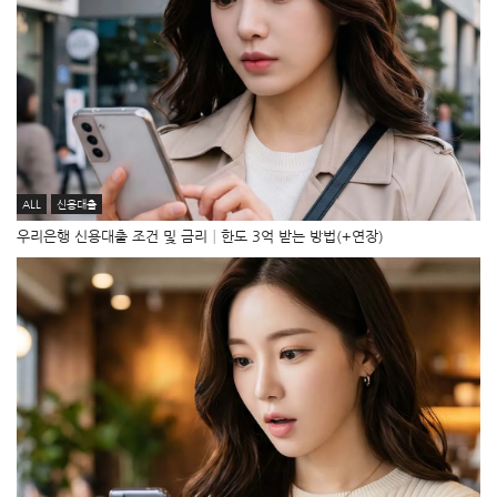
ALL
신용대출
우리은행 신용대출 조건 및 금리│한도 3억 받는 방법(+연장)