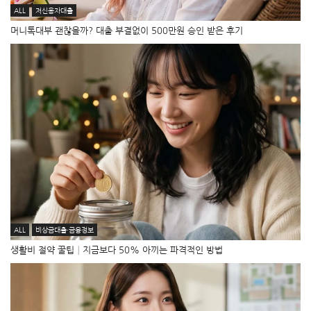
ALL
저신용자대출
머니톡대부 괜찮을까? 대출 부결없이 500만원 승인 받은 후기
ALL
비상금대출·금융정보
생활비 절약 꿀팁│지금보다 50% 아끼는 파격적인 방법