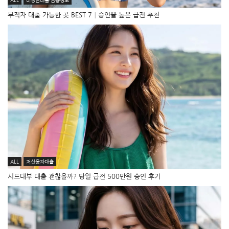
ALL
비상금대출·금융정보
무직자 대출 가능한 곳 BEST 7│승인율 높은 급전 추천
ALL
저신용자대출
시드대부 대출 괜찮을까? 당일 급전 500만원 승인 후기