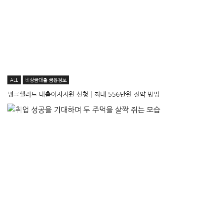
ALL
비상금대출·금융정보
뱅크샐러드 대출이자지원 신청│최대 556만원 절약 방법