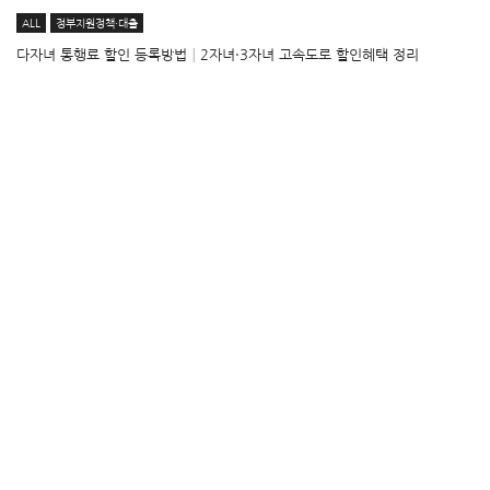
ALL
정부지원정책·대출
다자녀 통행료 할인 등록방법│2자녀·3자녀 고속도로 할인혜택 정리