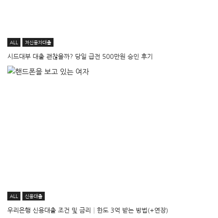
ALL
저신용자대출
시드대부 대출 괜찮을까? 당일 급전 500만원 승인 후기
ALL
신용대출
우리은행 신용대출 조건 및 금리│한도 3억 받는 방법(+연장)