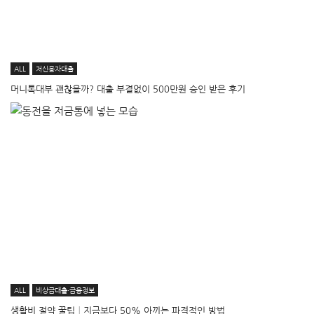
ALL
저신용자대출
머니톡대부 괜찮을까? 대출 부결없이 500만원 승인 받은 후기
ALL
비상금대출·금융정보
생활비 절약 꿀팁│지금보다 50% 아끼는 파격적인 방법