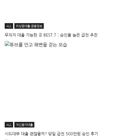
ALL
비상금대출·금융정보
무직자 대출 가능한 곳 BEST 7│승인율 높은 급전 추천
ALL
저신용자대출
시드대부 대출 괜찮을까? 당일 급전 500만원 승인 후기