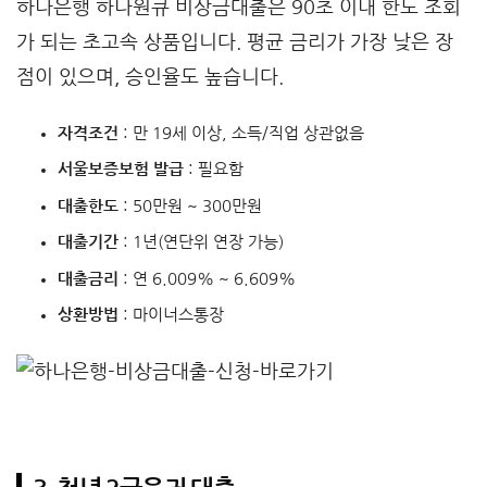
하나은행 하나원큐 비상금대출은 90초 이내 한도 조회
가 되는 초고속 상품입니다. 평균 금리가 가장 낮은 장
점이 있으며, 승인율도 높습니다.
자격조건
: 만 19세 이상, 소득/직업 상관없음
서울보증보험 발급
: 필요함
대출한도
: 50만원 ~ 300만원
대출기간
: 1년(연단위 연장 가능)
대출금리
: 연 6.009% ~ 6.609%
상환방법
: 마이너스통장