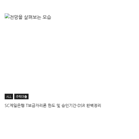
ALL
주택대출
SC제일은행 T보금자리론 한도 및 승인기간·DSR 완벽정리