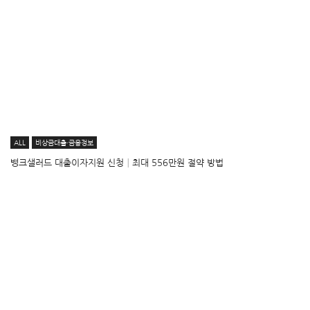
ALL
비상금대출·금융정보
뱅크샐러드 대출이자지원 신청│최대 556만원 절약 방법