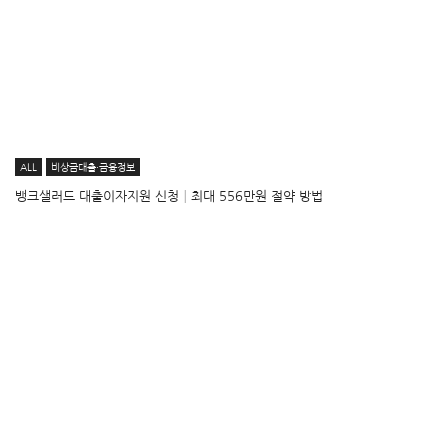
ALL
비상금대출·금융정보
뱅크샐러드 대출이자지원 신청│최대 556만원 절약 방법