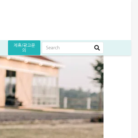
제휴/광고문
의
담
도 늘리기 완벽정리
인 받은 후기
5만원 받으세요
후기
대부대출 통합 방법, 이것만 알면 월 이자 50% 줄어듭니다
무설정아파트론 후기, 담보 설정 없이 6,500만원 받았습니다
해피포인트 적립 최대로 많이 받는 방법│5% 유지하는 꿀팁
생활비 절약 꿀팁│지금보다 50% 아끼는 파격적인 방법
엄마 운동 지원금 신청│걷기만 해도 월 10만원 받는 방법
프리랜서 대환대출 BEST 7│승인 잘나오는 곳 조건 비교 정리