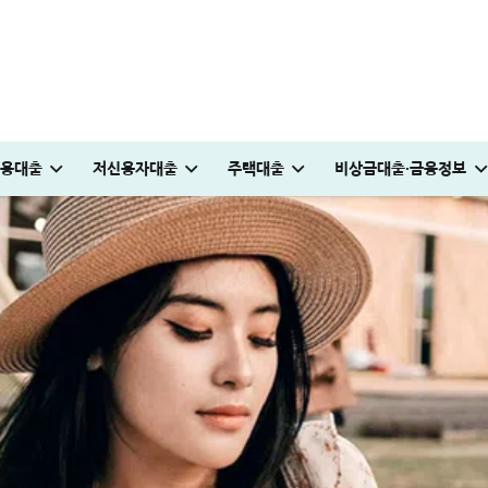
용대출
저신용자대출
주택대출
비상금대출·금융정보
안 완벽정리
0만원 승인 후기
추천하는 진짜 이유
0만원 승인 받은 후기
받는 방법
 파격적인 방법
일용직 대출 잘나오는 곳 BEST 7│대출 조건·방법 완벽정리
청년도약장려금 신청│1,440만원 받는 조건 및 실제 후기
현역군인 햇살론 신청, 군 복무 중 2천만원 승인 노하우(+후기)
대출나라 월변 안전하게 받는 방법│당일 500만원 승인 후기
부산 머물자리론 후기│연 1% 전세대출 받는 방법
전세 재계약 복비 누가 얼마나 부담해야 할까? 금액·요율 완벽정리
빌리다대부중개 후기│당일 무직자 500만원 승인 경험
보금자리론 소득 기준, 초과시 이렇게 하면 됩니다
국민은행 비상금대출 방법│연장·해지 및 한
머니톡대부 괜찮을까? 대출 부결없이 500만원 승
튼튼머니 사용처 및 적립방법│30분 운동하고 
KB국민 이지신용대출 무직 신청방법│1천만원 승인 