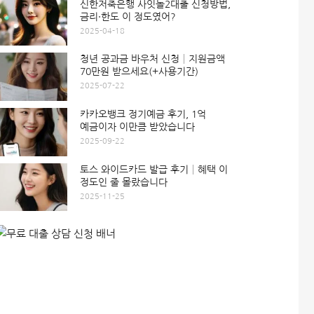
신한저축은행 사잇돌2대출 신청방법,
금리·한도 이 정도였어?
2025-04-18
청년 공과금 바우처 신청│지원금액
70만원 받으세요(+사용기간)
2025-07-22
카카오뱅크 정기예금 후기, 1억
예금이자 이만큼 받았습니다
2025-09-22
토스 와이드카드 발급 후기│혜택 이
정도인 줄 몰랐습니다
2025-11-25