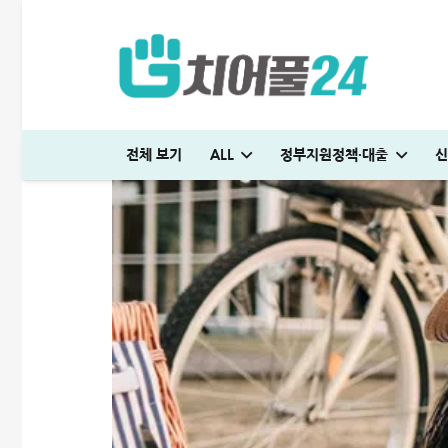
전체 보기
ALL
정부지원정책·대출
신
저스트론 대부 심사 및 신청방법│3천만원 승인 후기
다자녀 통행료 할인 등록방법│2자녀·3자녀 고속도로 할인혜택 정리
신용대출 막혔을때 해결방법 7가지│거절 없는 대안 완벽정리
저스트론 대부 심사 및 신청방법│3천만원 승인 후기
SC제일은행 T보금자리론 한도 및 승인기간·DSR 완벽정리
일용직 대출 잘나오는 곳 BEST 7│대출 조건·방법 완벽정리
신용대출 막혔을때 해결방법 7가지│거절 없는 대
미소금융 청년대출 서류 및 신청방법│무직자 50
하나은행 새희망홀씨2 신청방법│은행원이 
머니톡대부 괜찮을까? 대출 부결없이 50
청년 주거급여 신청 후기│분리지급 월세 지원
생활비 절약 꿀팁│지금보다 50% 아끼는