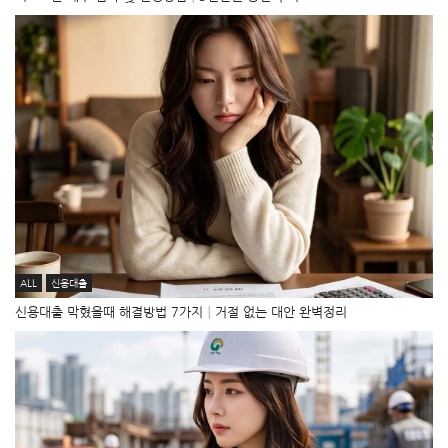
ALL
신용대출
신용대출 막혔을때 해결방법 7가지│거절 없는 대안 완벽정리