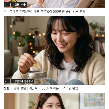
ALL
저신용자대출
머니톡대부 괜찮을까? 대출 부결없이 500만원 승인 받은 후기
ALL
비상금대출·금융정보
생활비 절약 꿀팁│지금보다 50% 아끼는 파격적인 방법