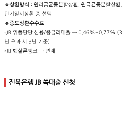
🔹상환방식
: 원리금균등분할상환, 원금균등분할상환,
만기일시상환 중 선택
🔹중도상환수수료
▫️JB 위풍당당 신용/중금리대출 → 0.46%~0.77% (3
년 초과 시 3년 기준)
▫️JB 햇살론뱅크 → 면제
전북은행 JB 쏙대출 신청