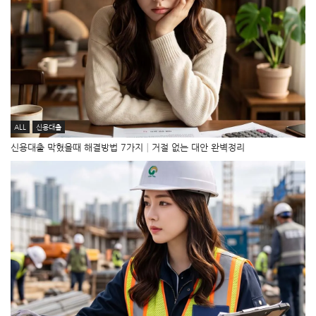
ALL
신용대출
신용대출 막혔을때 해결방법 7가지│거절 없는 대안 완벽정리