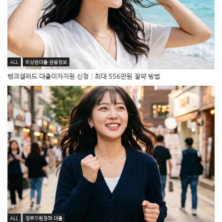
ALL
비상금대출·금융정보
뱅크샐러드 대출이자지원 신청│최대 556만원 절약 방법
ALL
정부지원정책·대출