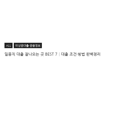
ALL
비상금대출·금융정보
일용직 대출 잘나오는 곳 BEST 7│대출 조건·방법 완벽정리