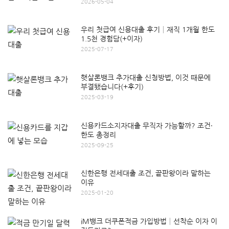
2026-05-04
우리 첫급여 신용대출 후기│재직 1개월 한도
1.5천 경험담(+이자)
2025-07-17
햇살론뱅크 추가대출 신청방법, 이것 때문에
부결됐습니다(+후기)
2025-03-19
신용카드소지자대출 무직자 가능할까? 조건·
한도 총정리
2025-09-25
신한은행 전세대출 조건, 끝판왕이라 말하는
이유
2025-01-20
iM뱅크 더쿠폰적금 가입방법│선착순 이자 이