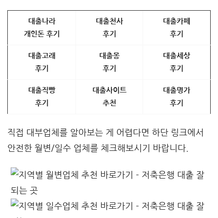
대출나라
대출천사
대출카페
개인돈 후기
후기
후기
대출고래
대출몽
대출세상
후기
후기
후기
대출직빵
대출사이트
대출명가
후기
추천
후기
직접 대부업체를 알아보는 게 어렵다면 하단 링크에서
안전한 월변/일수 업체를 체크해보시기 바랍니다.