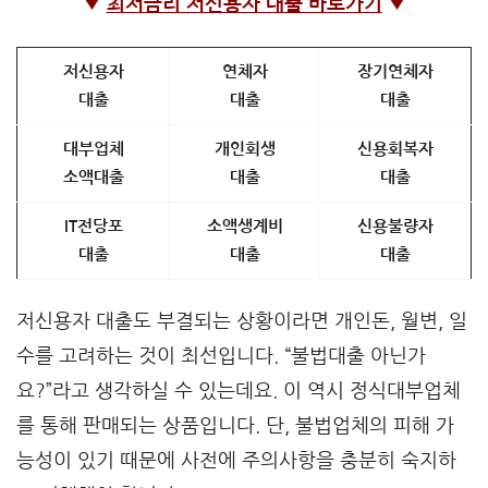
▼
최저금리 저신용자 대출 바로가기
▼
저신용자
연체자
장기연체자
대출
대출
대출
대부업체
개인회생
신용회복자
소액대출
대출
대출
IT전당포
소액생계비
신용불량자
대출
대출
대출
저신용자 대출도 부결되는 상황이라면 개인돈, 월변, 일
수를 고려하는 것이 최선입니다. “불법대출 아닌가
요?”라고 생각하실 수 있는데요. 이 역시 정식대부업체
를 통해 판매되는 상품입니다. 단, 불법업체의 피해 가
능성이 있기 때문에 사전에 주의사항을 충분히 숙지하