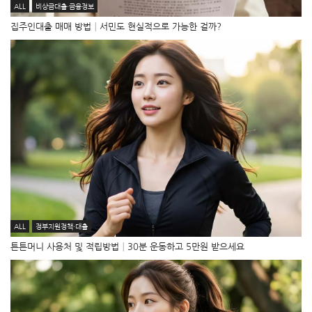
ALL
비상금대출·금융정보
집주인대출 매매 방법│서민도 현실적으로 가능한 걸까?
ALL
정부지원정책·대출
튼튼머니 사용처 및 적립방법│30분 운동하고 5만원 받으세요