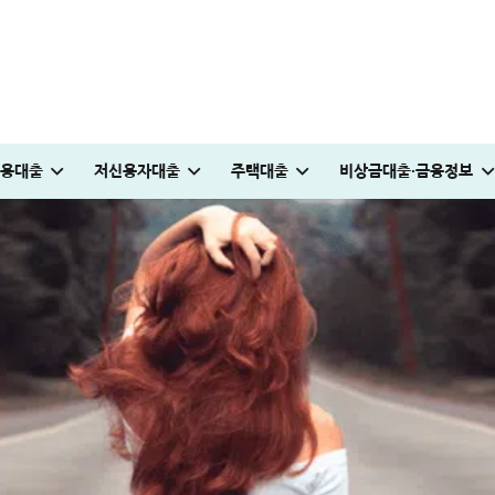
용대출
저신용자대출
주택대출
비상금대출·금융정보
꿀팁
0만원 승인 후기
승인 노하우(+후기)
원 승인 경험담
받는 방법
법│5% 유지하는 꿀팁
다자녀 통행료 할인 등록방법│2자녀·3자녀 고속도로 할인혜택 정리
청년도약장려금 신청│1,440만원 받는 조건 및 실제 후기
KB국민 이지신용대출 무직 신청방법│1천만원 승인 후기
대부대출 통합 방법, 이것만 알면 월 이자 50% 줄어듭니다
부산 머물자리론 후기│연 1% 전세대출 받는 방법
여름휴가 대출 비교│당장 급전으로 쓸 수 있는 상품 7가지
누구나머니 대출 후기│당일 5분만에 1천만원 승인 받
보금자리론 소득 기준, 초과시 이렇게 하면 됩니다
뱅크샐러드 대출이자지원 신청│최대 556만원 절약 방법
대출나라 월변 안전하게 받는 방법│당일 500만
튼튼머니 사용처 및 적립방법│30분 운동하고 
프리랜서 대환대출 BEST 7│승인 잘나오는 