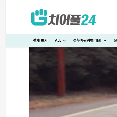
전체 보기
ALL
정부지원정책·대출
신
국민은행 비상금대출 방법│연장·해지 및 한도 늘리기 완벽정리
다자녀 통행료 할인 등록방법│2자녀·3자녀 고속도로 할인혜택 정리
하나은행 새희망홀씨2 신청방법│은행원이 추천하는 진짜 이유
대출나라 월변 안전하게 받는 방법│당일 500만원 승인 후기
SC제일은행 T보금자리론 한도 및 승인기간·DSR 완벽정리
국민은행 비상금대출 방법│연장·해지 및 한도 늘리기 완벽정리
해피포인트 적립 최대로 많이 받는 방법│5% 유지하는 
미소금융 청년대출 서류 및 신청방법│무직자 50
현역군인 햇살론 신청, 군 복무 중 2천만원 
빌리다대부중개 후기│당일 무직자 500만
청년 주거급여 신청 후기│분리지급 월세 지원
해피포인트 적립 최대로 많이 받는 방