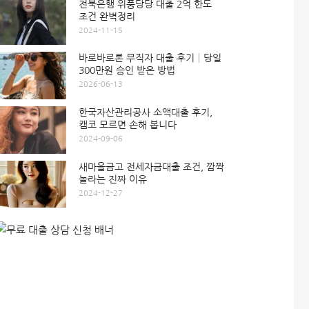
전북은행 위풍당당 대출 2억 한도
조건 완벽정리
2024-11-15
바로바로론 무직자 대출 후기│당일
300만원 승인 받은 방법
2026-06-13
한국자산관리공사 소액대출 후기,
캠코 모르면 손해 봅니다
2024-09-06
새마을금고 전세자금대출 조건, 깜짝
놀라는 진짜 이유
2024-12-27