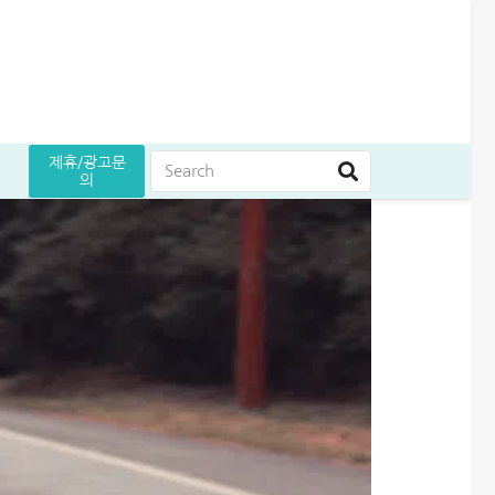
제휴/광고문
의
는 방법
원 승인 후기
5만원 받으세요
곳 조건 비교 정리
어드벤스대부 자동차담보대출 방법│당일 5천만원 받은 승인 후기
무설정아파트론 후기, 담보 설정 없이 6,500만원 받았습니다
급전 필요할때 즉시 쓸 수 있는 대출 7가지│조건·금리 비교
여름휴가 대출 비교│당장 급전으로 쓸 수 있는 상품 7가지
엄마 운동 지원금 신청│걷기만 해도 월 10만원 받는 방법
케이뱅크 사장님 보증서대출 보증료 및 승인 기간│최대 3억 신청방법