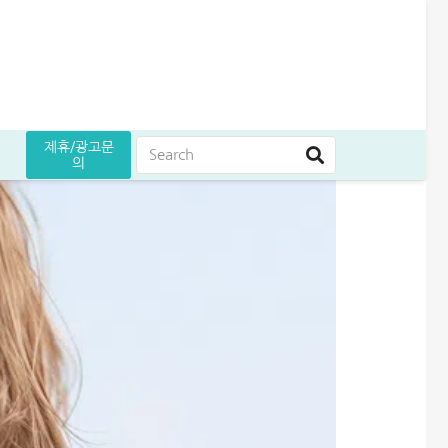
제휴/광고문
의