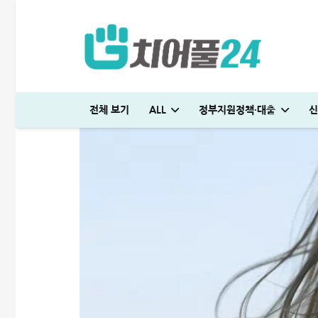
전체 보기
ALL
정부지원정책·대출
신
저스트론 대부 심사 및 신청방법│3천만원 승인 후기
다자녀 통행료 할인 등록방법│2자녀·3자녀 고속도로 할인혜택 정리
신용대출 막혔을때 해결방법 7가지│거절 없는 대안 완벽정리
저스트론 대부 심사 및 신청방법│3천만원 승인 후기
SC제일은행 T보금자리론 한도 및 승인기간·DSR 완벽정리
일용직 대출 잘나오는 곳 BEST 7│대출 조건·방법 완벽정리