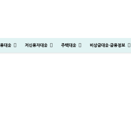
타기 10억 가능한 조건 완벽정리
용대출
저신용자대출
주택대출
비상금대출·금융정보