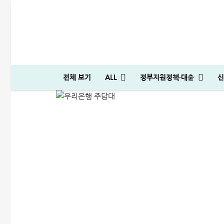
우리은행 주담대 후기｜갈아
전체 보기
ALL
정부지원정책·대출
신
ALL
주택대출
2025-04-01
머니톡대부 괜찮을까? 대출 부결없이 500만원 승인 받은 후기
다자녀 통행료 할인 등록방법│2자녀·3자녀 고속도로 할인혜택 정리
하나은행 새희망홀씨2 신청방법│은행원이 추천하는 진짜 이유
머니톡대부 괜찮을까? 대출 부결없이 500만원 승인 받은 후기
SC제일은행 T보금자리론 한도 및 승인기간·DSR 완벽정리
생활비 절약 꿀팁│지금보다 50% 아끼는 파격적인 방법