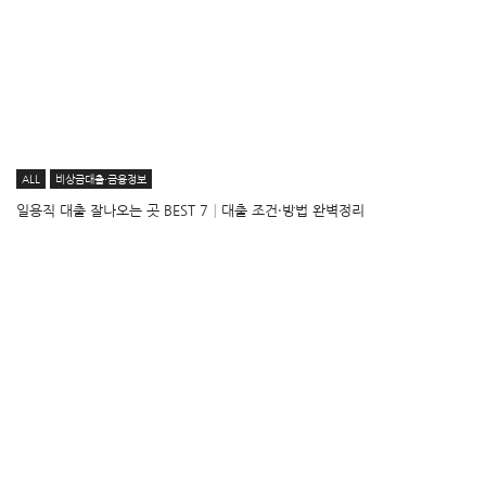
ALL
비상금대출·금융정보
일용직 대출 잘나오는 곳 BEST 7│대출 조건·방법 완벽정리