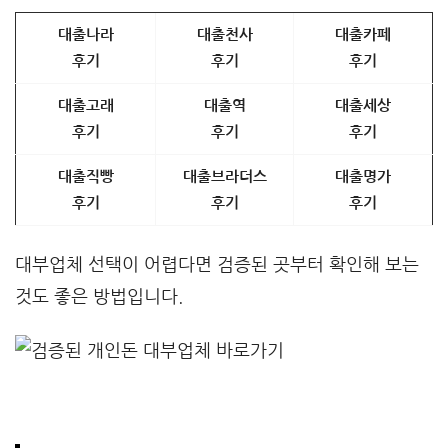
대출나라
대출천사
대출카페
후기
후기
후기
대출고래
대출역
대출세상
후기
후기
후기
대출직빵
대출브라더스
대출명가
후기
후기
후기
대부업체 선택이 어렵다면 검증된 곳부터 확인해 보는
것도 좋은 방법입니다.