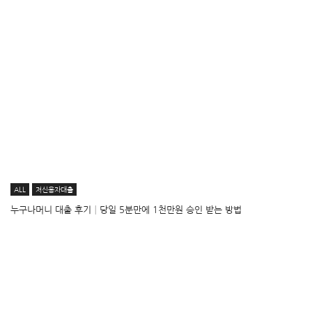
ALL
저신용자대출
누구나머니 대출 후기│당일 5분만에 1천만원 승인 받는 방법