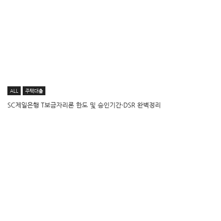
ALL
주택대출
SC제일은행 T보금자리론 한도 및 승인기간·DSR 완벽정리