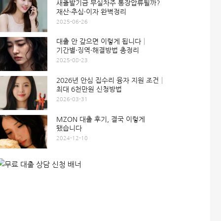
새출발기금 부실차주 통장압류될까?
재산·추심·이자 완벽정리
2025-06-26
대출 안 갚으면 이렇게 됩니다│
기간별·징역·해결방법 총정리
2025-08-23
2026년 안심 집수리 융자 지원 조건│
최대 6천만원 신청방법
2026-03-31
MZON 대출 후기, 결국 이렇게
됐습니다
2024-12-10