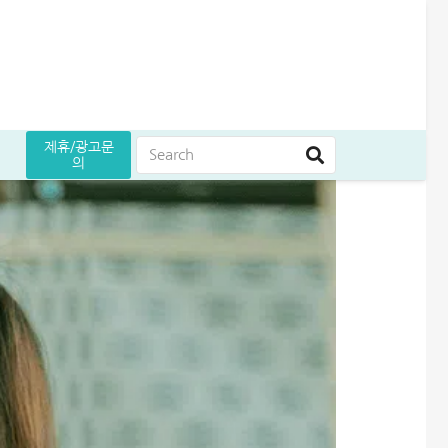
제휴/광고문
의
듭니다
지하는 꿀팁
리기 완벽정리
5만원 받으세요
곳 조건 비교 정리
누구나머니 대출 후기│당일 5분만에 1천만원 승인 받는 방법
무설정아파트론 후기, 담보 설정 없이 6,500만원 받았습니다
여름휴가 대출 비교│당장 급전으로 쓸 수 있는 상품 7가지
해피포인트 적립 최대로 많이 받는 방법│5% 유지하는 꿀팁
엄마 운동 지원금 신청│걷기만 해도 월 10만원 받는 방법
케이뱅크 사장님 보증서대출 보증료 및 승인 기간│최대 3억 신청방법