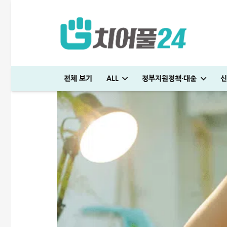
전체 보기
ALL
정부지원정책·대출
신
머니톡대부 괜찮을까? 대출 부결없이 500만원 승인 받은 후기
다자녀 통행료 할인 등록방법│2자녀·3자녀 고속도로 할인혜택 정리
하나은행 새희망홀씨2 신청방법│은행원이 추천하는 진짜 이유
머니톡대부 괜찮을까? 대출 부결없이 500만원 승인 받은 후기
SC제일은행 T보금자리론 한도 및 승인기간·DSR 완벽정리
생활비 절약 꿀팁│지금보다 50% 아끼는 파격적인 방법
생활비 절약 꿀팁│지금보다 50% 아끼는 파격적인 
미소금융 청년대출 서류 및 신청방법│무직자 50
현역군인 햇살론 신청, 군 복무 중 2천만원 
대출나라 월변 안전하게 받는 방법│당일
청년 주거급여 신청 후기│분리지급 월세 지원
전세 재계약 복비 누가 얼마나