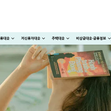
용대출
저신용자대출
주택대출
비상금대출·금융정보
방법
0만원 승인 후기
승인 노하우(+후기)
 500만원 승인 후기
받는 방법
 부담해야 할까? 금액·요율 완벽정리
전세 재계약 복비 누가 얼마나 부담해야 할까? 금액·요율 완벽정리
청년도약장려금 신청│1,440만원 받는 조건 및 실제 후기
KB국민 이지신용대출 무직 신청방법│1천만원 승인 후기
빌리다대부중개 후기│당일 무직자 500만원 승인 경험담
부산 머물자리론 후기│연 1% 전세대출 받는 방법
국민은행 비상금대출 방법│연장·해지 및 한도 늘리기 완벽정리
대부대출 통합 방법, 이것만 알면 월 이자 50% 줄어
보금자리론 소득 기준, 초과시 이렇게 하면 됩니다
해피포인트 적립 최대로 많이 받는 방법│5% 유
국민은행 비상금대출 방법│연장·해지 및 한도 늘
튼튼머니 사용처 및 적립방법│30분 운동하고 
프리랜서 대환대출 BEST 7│승인 잘나오는 