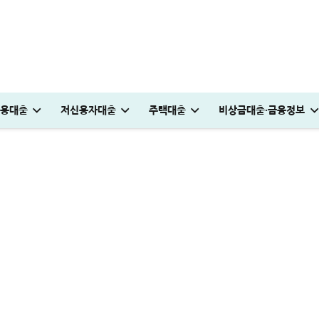
 물어볼까? 1천만원 승인 후기
용대출
저신용자대출
주택대출
비상금대출·금융정보