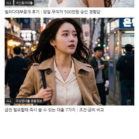
ALL
저신용자대출
빌리다대부중개 후기│당일 무직자 500만원 승인 경험담
ALL
비상금대출·금융정보
급전 필요할때 즉시 쓸 수 있는 대출 7가지│조건·금리 비교