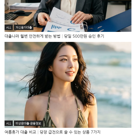
ALL
저신용자대출
대출나라 월변 안전하게 받는 방법│당일 500만원 승인 후기
ALL
비상금대출·금융정보
여름휴가 대출 비교│당장 급전으로 쓸 수 있는 상품 7가지