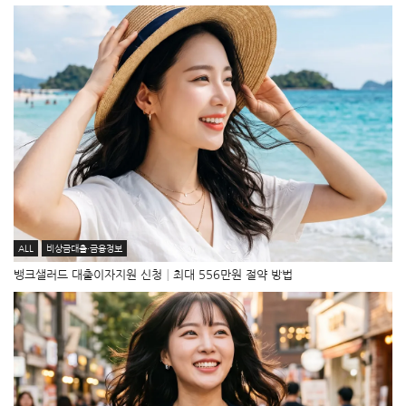
ALL
비상금대출·금융정보
뱅크샐러드 대출이자지원 신청│최대 556만원 절약 방법