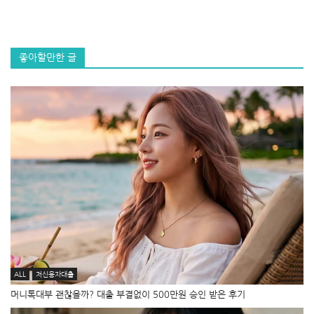
좋아할만한 글
ALL
저신용자대출
머니톡대부 괜찮을까? 대출 부결없이 500만원 승인 받은 후기